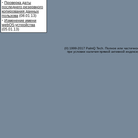
·
Проверка даты
последнего резервного
копирования данных
пользова
(08.01.13)
·
Изменение имени
webOS-устройства
(05.01.13)
(©) 1999-2017 PalmQ Tech. Полное или частично
при условии наличия прямой активной индекси