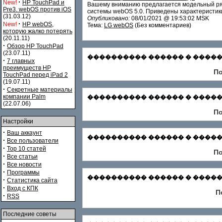
·
New!
HP TouchPad и
Вашему вниманию предлагается модельный ряд
Pre3. webOS против iOS
системы webOS 5.0. Приведены характеристики
(31.03.12)
Опубликовано:
08/01/2021 @ 19:53:02 MSK
·
New!
HP webOS,
Тема:
LG webOS
(Без комментариев)
которую жалко потерять
(20.11.11)
·
Обзор HP TouchPad
(23.07.11)
���������� ������ � ������� С
·
7 главных
преимуществ HP
По
TouchPad перед iPad 2
(19.07.11)
·
Секретные материалы
компании Palm
���������� ������ � �������
(22.07.06)
По
Настройки
·
Ваш аккаунт
���������� ������ � ������� Зар
·
Все пользователи
·
Top 10 статей
По
·
Все статьи
·
Все новости
·
Программы
���������� ������ � ������� Ф
·
Статистика сайта
·
Вход с КПК
П
·
RSS
Последние советы