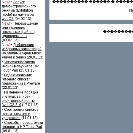
·
���������� ������ � ������
New!
Запуск
демонстрационного
П
режима (Exhibition
mode) из лаунчера
webOS
(04.02.13)
·
New!
Перемещение
или удаление
���������
нескольких файлов
одновременно
(03.02.13)
·
New!
Добавление
избранных композиций
на главный экран Music
Player (Remix)
(28.01.13)
·
Увеличение числа
иконок в лаунчере HP
TouchPad
(25.01.13)
·
Редактирование
"черного списка"
приложений в Preware
(22.01.13)
·
Изменение порядка
учетных записей
электронной почты
[webOS 3.x]
(17.01.13)
·
Сортировка списков
путем нажатия и
удержания
(11.01.13)
·
Способы перезагрузки
планшета HP TouchPad
(09.01.13)