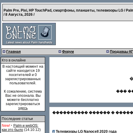
Palm Pre, Pixi, HP TouchPad, смартфоны, планшеты, телевизоры LG / Pal
/
8 Августа, 2026
/
Главная
Форум
Продавцы К
Кто в онлайне
В настоящий момент на
сайте находится 19
посетителей и 0
�
зарегистрированных
пользователей.
��� �
К сожалению, система
Вас не опознала. Вы
можете бесплатно
зарегистрироваться
здесь
���������� ������ � �������
Последние статьи
·
New!
Palm и webOS:
как это было
(14.10.12)
Телевизоры LG Nanocell 2020 года