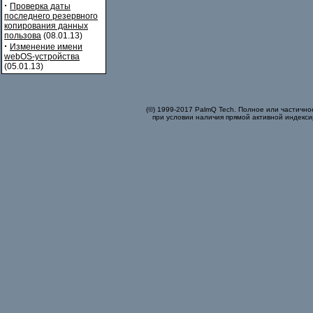
·
Проверка даты
последнего резервного
копирования данных
пользова
(08.01.13)
·
Изменение имени
webOS-устройства
(05.01.13)
(©) 1999-2017 PalmQ Tech. Полное или частично
при условии наличия прямой активной индекси