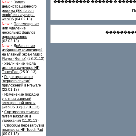
·
���������� ������ � ������
New!
Запуск
демонстрационного
П
режима (Exhibition
mode) из лаунчера
webOS
(04.02.13)
·
New!
Перемещение
или удаление
���������
нескольких файлов
одновременно
(03.02.13)
·
New!
Добавление
избранных композиций
на главный экран Music
Player (Remix)
(28.01.13)
·
Увеличение числа
иконок в лаунчере HP
TouchPad
(25.01.13)
·
Редактирование
"черного списка"
приложений в Preware
(22.01.13)
·
Изменение порядка
учетных записей
электронной почты
[webOS 3.x]
(17.01.13)
·
Сортировка списков
путем нажатия и
удержания
(11.01.13)
·
Способы перезагрузки
планшета HP TouchPad
(09.01.13)