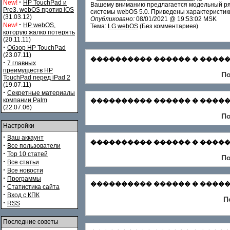
·
New!
HP TouchPad и
Вашему вниманию предлагается модельный ряд
Pre3. webOS против iOS
системы webOS 5.0. Приведены характеристики
(31.03.12)
Опубликовано:
08/01/2021 @ 19:53:02 MSK
·
New!
HP webOS,
Тема:
LG webOS
(Без комментариев)
которую жалко потерять
(20.11.11)
·
Обзор HP TouchPad
(23.07.11)
���������� ������ � ������� С
·
7 главных
преимуществ HP
По
TouchPad перед iPad 2
(19.07.11)
·
Секретные материалы
компании Palm
���������� ������ � �������
(22.07.06)
По
Настройки
·
Ваш аккаунт
���������� ������ � ������� Зар
·
Все пользователи
·
Top 10 статей
По
·
Все статьи
·
Все новости
·
Программы
���������� ������ � ������� Ф
·
Статистика сайта
·
Вход с КПК
П
·
RSS
Последние советы