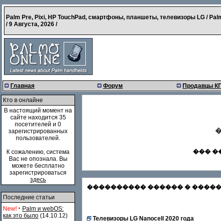
Palm Pre, Pixi, HP TouchPad, смартфоны, планшеты, телевизоры LG / Pal
/
9 Августа, 2026
/
Главная
Форум
Продавцы К
Кто в онлайне
В настоящий момент на
сайте находится 35
посетителей и 0
�
зарегистрированных
пользователей.
��� �
К сожалению, система
Вас не опознала. Вы
можете бесплатно
зарегистрироваться
здесь
���������� ������ � �������
Последние статьи
·
New!
Palm и webOS:
как это было
(14.10.12)
Телевизоры LG Nanocell 2020 года