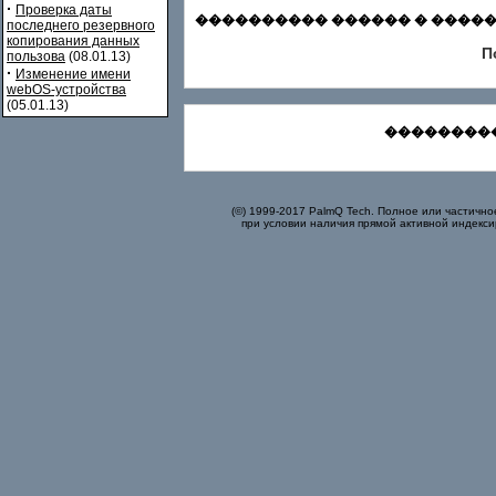
·
Проверка даты
���������� ������ � ������
последнего резервного
копирования данных
П
пользова
(08.01.13)
·
Изменение имени
webOS-устройства
(05.01.13)
���������
(©) 1999-2017 PalmQ Tech. Полное или частично
при условии наличия прямой активной индекси