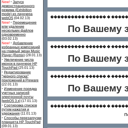
·
New!
Запуск
демонстрационного
режима (Exhibition
mode) из лаунчера
���������� ������ � ������� С
webOS
(04.02.13)
·
New!
Перемещение
По Вашему з
или удаление
нескольких файлов
одновременно
(03.02.13)
·
New!
Добавление
���������� ������ � �������
избранных композиций
на главный экран Music
По Вашему з
Player (Remix)
(28.01.13)
·
Увеличение числа
иконок в лаунчере HP
TouchPad
(25.01.13)
·
Редактирование
"черного списка"
���������� ������ � ������� Зар
приложений в Preware
(22.01.13)
По Вашему з
·
Изменение порядка
учетных записей
электронной почты
[webOS 3.x]
(17.01.13)
·
Сортировка списков
���������� ������ � ������� Ф
путем нажатия и
удержания
(11.01.13)
П
·
Способы перезагрузки
планшета HP TouchPad
(09.01.13)