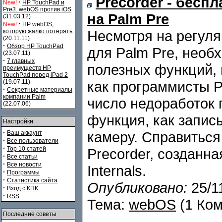
Precorder - бесп
·
New!
HP TouchPad и
Pre3. webOS против iOS
на Palm Pre
(31.03.12)
·
New!
HP webOS,
которую жалко потерять
Несмотря на регул
(20.11.11)
·
Обзор HP TouchPad
для Palm Pre, необ
(23.07.11)
·
7 главных
полезных функций,
преимуществ HP
TouchPad перед iPad 2
(19.07.11)
как программисты P
·
Секретные материалы
компании Palm
число недоработок 
(22.07.06)
функция, как запис
Настройки
·
камеру. Справитьс
Ваш аккаунт
·
Все пользователи
·
Top 10 статей
Precorder, созданн
·
Все статьи
·
Все новости
Internals.
·
Программы
·
Статистика сайта
Опубликовано:
25/1
·
Вход с КПК
·
RSS
Тема:
webOS
(1 Ко
Последние советы