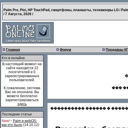
Palm Pre, Pixi, HP TouchPad, смартфоны, планшеты, телевизоры LG / Pal
/
7 Августа, 2026
/
Главная
Форум
Продавцы К
Кто в онлайне
В настоящий момент на
сайте находится 22
посетителей и 0
�
зарегистрированных
пользователей.
��� �
К сожалению, система
Вас не опознала. Вы
можете бесплатно
зарегистрироваться
здесь
���������� ������ � �������
Последние статьи
·
New!
Palm и webOS:
как это было
(14.10.12)