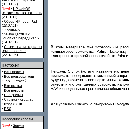
Pre3. webOS против iOS
(31.03.12)
·
New!
HP webOS,
которую жалко потерять
(20.11.11)
·
Обзор HP TouchPad
(23.07.11)
·
7 главных
преимуществ HP
TouchPad перед iPad 2
(19.07.11)
·
В этом материале мне хотелось бы расск
Секретные материалы
компании Palm
компьютеров семейства Palm. Поскольку 
(22.07.06)
электронных органайзеров семейств Palm и
Настройки
Пейджер SlyFox (кстати, название его пе
·
Ваш аккаунт
принимать передаваемые компанией-операто
·
Все пользователи
буду подразумевать все портативные компью
·
Top 10 статей
отнести и и клоны данных устройств, напр
·
Все статьи
AAA и специальное программное обеспечен
·
Все новости
·
Программы
·
Статистика сайта
·
Для успешной работы с пейджерным модуле
Вход с КПК
·
RSS
Последние советы
·
New!
Запуск