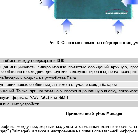
Рис 3. Основные элементы пейджерного моду
ся обмен между пейджером и КПК
ющая инициировать синхронизацию принятых сообщений вручную, пров
 сообщения (последние две функии задокументированы, но их проверить и
пейджерный модуль на устройстве Palm
туплении новых сообщений, а также в случае разряда батарей
бщений. Также, при нажатии на многофункциональную кнопку, показывае
 шуки, формата AAA, NiCd или NiMH
я внешних устройств
Приложение SlyFox Manager
нтерфейс между пейджерным модулем и карманным компьютером. С ег
дер" (Palmager), а также в настроенные на прием специальной информа