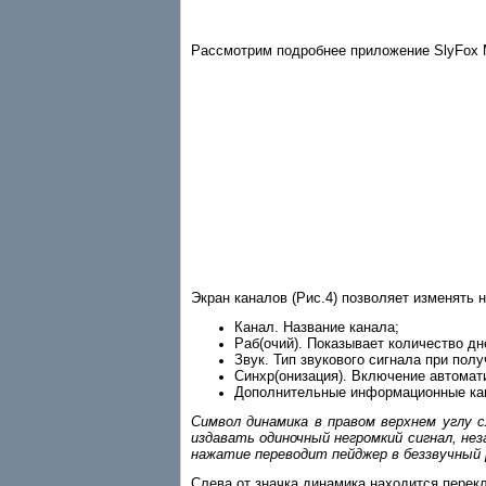
Рассмотрим подробнее приложение SlyFox M
Экран каналов (Рис.4) позволяет изменять 
Канал. Название канала;
Раб(очий). Показывает количество дн
Звук. Тип звукового сигнала при пол
Синхр(онизация). Включение автомат
Дополнительные информационные кана
Символ динамика в правом верхнем углу с
издавать одиночный негромкий сигнал, нез
нажатие переводит пейджер в беззвучный
Слева от значка динамика находится перек