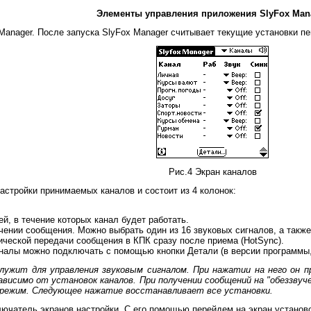
Элементы управления приложения SlyFox Man
anager. После запуска SlyFox Manager считывает текущие установки пе
Рис.4 Экран каналов
настройки принимаемых каналов и состоит из 4 колонок:
ей, в течение которых канал будет работать.
учении сообщения. Можно выбрать один из 16 звуковых сигналов, а также
ической передачи сообщения в КПК сразу после приема (HotSync).
лы можно подключать с помощью кнопки Детали (в версии программы, с
лужит для управления звуковым сигналом. При нажатии на него он п
ависимо от установок каналов. При получении сообщений на "обеззвуче
 режим. Следующее нажатие восстанавливает все установки.
лючатель экранов настройки. С его помощью перейдем на экран установо