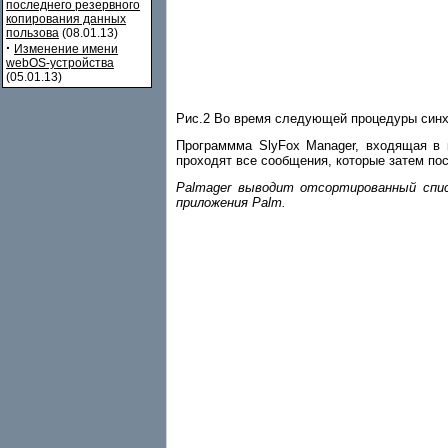
последнего резервного
копирования данных
пользова
(08.01.13)
·
Изменение имени
webOS-устройства
(05.01.13)
Рис.2 Во время следующей процедуры синх
Программма SlyFox Manager, входящая в 
проходят все сообщения, которые затем пос
Palmager выводит отсортированный спи
приложения Palm.