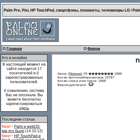
Palm Pre, Pixi, HP TouchPad, смартфоны, планшеты, телевизоры LG / Palm
Главная
Форум
Кто в онлайне
П
В настоящий момент на
сайте находится 17
посетителей и 0
Автор:
Pilotoved
, 05 �������� 1999
зарегистрированных
Кол-во прочтений/просмотров: 15787
Кол-во слов в этом тексте: 1868
пользователей.
Версия для печати:
К сожалению, система
Вас не опознала. Вы
можете бесплатно
зарегистрироваться
здесь
Последние статьи
·
New!
Palm и webOS:
как это было
(14.10.12)
·
New!
HP TouchPad и