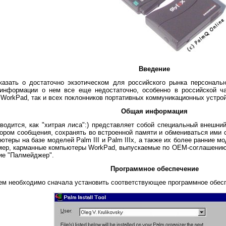
Введение
азать о достаточно экзотическом для российского рынка персонал
информации о нем все еще недостаточно, особенно в российской ча
 WorkPad, так и всех поклонников портативных коммуникационных устрой
Общая информация
реводится, как "хитрая лиса":) представляет собой специальный внеш
ром сообщения, сохранять во встроенной памяти и обмениваться ими с
теры на базе моделей Palm III и Palm IIIx, а также их более ранние мо
имер, карманные компьютеры WorkPad, выпускаемые по OEM-соглашению 
ие "Палмейджер".
Программное обеспечение
м необходимо сначала установить соответствующее программное обес