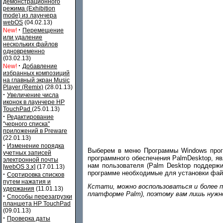
демонстрационного
режима (Exhibition
mode) из лаунчера
webOS
(04.02.13)
·
New!
Перемещение
или удаление
нескольких файлов
одновременно
(03.02.13)
·
New!
Добавление
избранных композиций
на главный экран Music
Player (Remix)
(28.01.13)
·
Увеличение числа
иконок в лаунчере HP
TouchPad
(25.01.13)
·
Редактирование
"черного списка"
приложений в Preware
(22.01.13)
·
Изменение порядка
Выберем в меню Программы Windows програм
учетных записей
программного обеспечения PalmDesktop, я
электронной почты
нам пользователя (Palm Desktop поддержи
[webOS 3.x]
(17.01.13)
программе необходимые для установки фа
·
Сортировка списков
путем нажатия и
Кстати, можно воспользоваться и более п
удержания
(11.01.13)
платформе Palm), поэтому вам лишь нужн
·
Способы перезагрузки
планшета HP TouchPad
(09.01.13)
·
Проверка даты