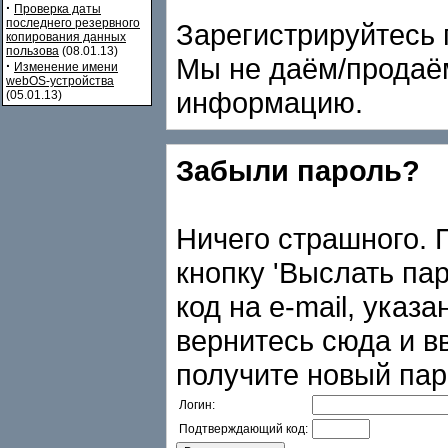
·
Проверка даты
последнего резервного
Зарегистрируйтесь 
копирования данных
пользова
(08.01.13)
Мы не даём/продаё
·
Изменение имени
webOS-устройства
информацию.
(05.01.13)
Забыли пароль?
Ничего страшного. 
кнопку 'Выслать па
код на e-mail, указ
вернитесь сюда и в
получите новый паро
Логин:
Подтверждающий код: