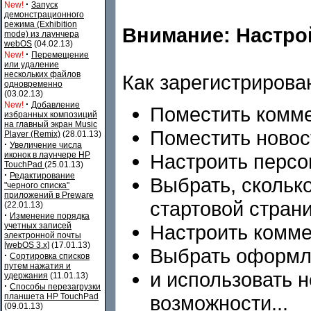
·
New!
Запуск
демонстрационного
режима (Exhibition
Внимание: Настрой
mode) из лаунчера
webOS
(04.02.13)
·
New!
Перемещение
или удаление
нескольких файлов
Как зарегистрирова
одновременно
(03.02.13)
·
New!
Добавление
Поместить комме
избранных композиций
на главный экран Music
Поместить новос
Player (Remix)
(28.01.13)
·
Увеличение числа
иконок в лаунчере HP
Настроить персо
TouchPad
(25.01.13)
·
Редактирование
Выбрать, сколько
"черного списка"
приложений в Preware
стартовой стран
(22.01.13)
·
Изменение порядка
учетных записей
Настроить комм
электронной почты
[webOS 3.x]
(17.01.13)
Выбрать оформл
·
Сортировка списков
путем нажатия и
и использовать 
удержания
(11.01.13)
·
Способы перезагрузки
планшета HP TouchPad
возможности...
(09.01.13)