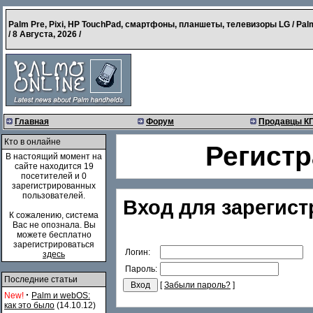
Palm Pre, Pixi, HP TouchPad, смартфоны, планшеты, телевизоры LG / Pal
/
8 Августа, 2026
/
Главная
Форум
Продавцы К
Кто в онлайне
Регистр
В настоящий момент на
сайте находится 19
посетителей и 0
зарегистрированных
пользователей.
Вход для зарегис
К сожалению, система
Вас не опознала. Вы
можете бесплатно
зарегистрироваться
Логин:
здесь
Пароль:
Последние статьи
[
Забыли пароль?
]
·
New!
Palm и webOS:
как это было
(14.10.12)