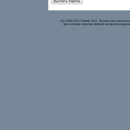
(©) 1999-2017 PalmQ Tech. Полное или частично
при условии наличия прямой активной индекси