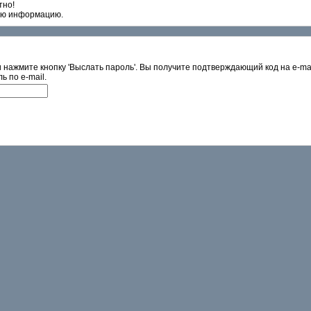
тно!
ую информацию.
 нажмите кнопку 'Выслать пароль'. Вы получите подтверждающий код на e-mai
ь по e-mail.