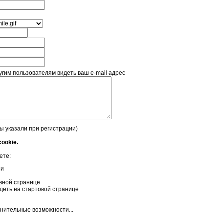
гим пользователям видеть ваш e-mail адрес
вы указали при регистрации)
ookie.
ете:
ни
вной странице
идеть на стартовой странице
нительные возможности...