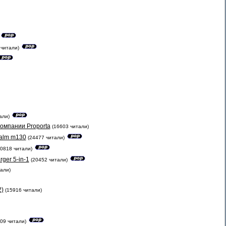
 читали)
али)
компании Proporta
(16603 читали)
Palm m130
(24477 читали)
20818 читали)
ger 5-in-1
(20452 читали)
али)
2)
(15916 читали)
09 читали)