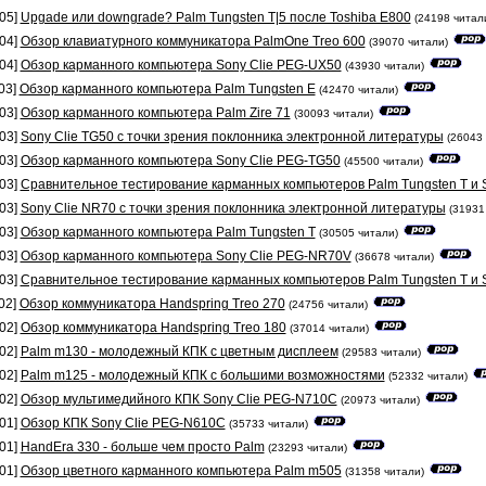
05]
Upgade или downgrade? Palm Tungsten T|5 после Toshiba E800
(24198 читал
04]
Обзор клавиатурного коммуникатора PalmOne Treo 600
(39070 читали)
04]
Обзор карманного компьютера Sony Clie PEG-UX50
(43930 читали)
03]
Обзор карманного компьютера Palm Tungsten E
(42470 читали)
03]
Обзор карманного компьютера Palm Zire 71
(30093 читали)
03]
Sony Clie TG50 с точки зрения поклонника электронной литературы
(26043 
03]
Обзор карманного компьютера Sony Clie PEG-TG50
(45500 читали)
03]
Сравнительное тестирование карманных компьютеров Palm Tungsten T и 
03]
Sony Clie NR70 с точки зрения поклонника электронной литературы
(31931
03]
Обзор карманного компьютера Palm Tungsten T
(30505 читали)
03]
Обзор карманного компьютера Sony Clie PEG-NR70V
(36678 читали)
03]
Сравнительное тестирование карманных компьютеров Palm Tungsten T и 
02]
Обзор коммуникатора Handspring Treo 270
(24756 читали)
02]
Обзор коммуникатора Handspring Treo 180
(37014 читали)
02]
Palm m130 - молодежный КПК с цветным дисплеем
(29583 читали)
02]
Palm m125 - молодежный КПК с большими возможностями
(52332 читали)
02]
Обзор мультимедийного КПК Sony Clie PEG-N710C
(20973 читали)
01]
Обзор КПК Sony Clie PEG-N610C
(35733 читали)
01]
HandEra 330 - больше чем просто Palm
(23293 читали)
01]
Обзор цветного карманного компьютера Palm m505
(31358 читали)