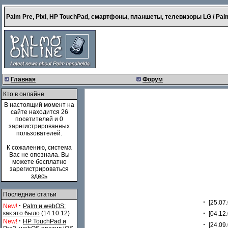
Palm Pre, Pixi, HP TouchPad, смартфоны, планшеты, телевизоры LG / Palm
Главная
Форум
Кто в онлайне
В настоящий момент на
сайте находится 26
посетителей и 0
зарегистрированных
пользователей.
К сожалению, система
Вас не опознала. Вы
можете бесплатно
зарегистрироваться
здесь
Последние статьи
·
[25.07.
·
New!
Palm и webOS:
·
как это было
(14.10.12)
[04.12.
·
New!
HP TouchPad и
·
[24.09.