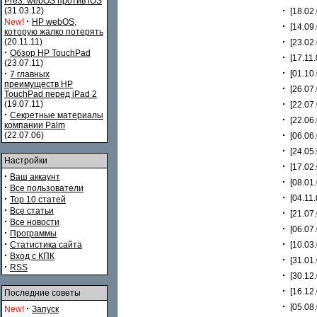
Pre3. webOS против iOS
·
(31.03.12)
[18.02.
·
New!
HP webOS,
·
[14.09.
которую жалко потерять
·
(20.11.11)
[23.02.
·
Обзор HP TouchPad
·
[17.11.
(23.07.11)
·
·
[01.10.
7 главных
преимуществ HP
·
[26.07.
TouchPad перед iPad 2
·
(19.07.11)
[22.07.
·
Секретные материалы
·
[22.06.
компании Palm
·
(22.07.06)
[06.06.
·
[24.05.
Настройки
·
[17.02.
·
Ваш аккаунт
·
[08.01.
·
Все пользователи
·
·
[04.11.
Top 10 статей
·
Все статьи
·
[21.07.
·
Все новости
·
[06.07.
·
Программы
·
·
Статистика сайта
[10.03.
·
Вход с КПК
·
[31.01.
·
RSS
·
[30.12.
·
[16.12.
Последние советы
·
[05.08.
·
New!
Запуск