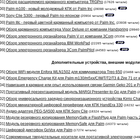
01]
Обзор расширяемого карманного компьютера TRGPro
(17626 читали)
00]
Palm m100 - новый молодежный КПК от Palm Inc
(28098 читали)
00]
Sony Clie S300 - первый Palm по-японски
(20904 читали)
00]
Palm IIIc - первый цветной карманный компьютер от Palm Inc.
(23938 читали)
99]
Обзор карманного компьютера Visor Deluxe от компании Handspring
(28940
99]
Обзор электронного органайзера Palm V от компании 3Com
(35358 читали)
99]
Обзор электронного органайзера IBM WorkPad
(22265 читали)
99]
Обзор электронного органайзера 3Com PalmPilot
(44583 читали)
Дополнительные устройства, внешние модули
05]
Обзор WiFi-модуля Enfora WLN1502 для коммуникатора Treo 650
(23468 чит
04]
Обзор Emergency Charge Kit для Palm m130/m5xx/C/W/T/T2/T3 & Zire 71 от 
04]
Навигация в кармане или опыт использования связки Garmin Geko 201 и 
02]
Портативный презентационный модуль MARGI Presenter-to-Go для Palm
(
02]
Обзор универсального зарядно-синхронизационного устройства Kirrio Char
02]
Обзор миниатюрной цифровой периферии для КПК HandEra 330
(18232 чит
02]
Аудио-адаптер PEG-SA500 для КПК Sony Clie
(18324 читали)
01]
Модули резервного копирования MemorySafe и FlashPlug для Palm (часть 
01]
Модуль резервного копирования MemorySafe для Palm
(16373 читали)
01]
Цифровой диктофон GoVox для Palm
(17274 читали)
01]
Современные твердотельные носители для портативной электроники
(349