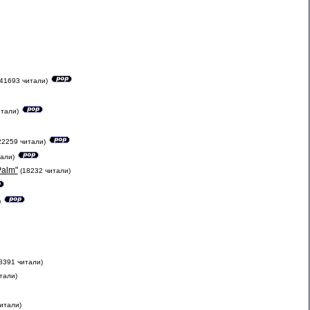
(41693 читали)
итали)
22259 читали)
али)
Palm"
(18232 читали)
)
8391 читали)
тали)
итали)