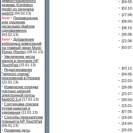
демонстрационного
·
[04.05.
режима (Exhibition
·
[03.10.
mode) из лаунчера
webOS
(04.02.13)
·
[27.09.
·
New!
Перемещение
·
[08.04.
или удаление
нескольких файлов
·
[08.10.
одновременно
·
[30.08.
(03.02.13)
·
New!
Добавление
·
[22.08.
избранных композиций
·
[03.07.
на главный экран Music
Player (Remix)
(28.01.13)
·
Увеличение числа
иконок в лаунчере HP
TouchPad
(25.01.13)
·
[03.12.
·
Редактирование
·
"черного списка"
[04.06.
приложений в Preware
·
[22.03.
(22.01.13)
·
·
Изменение порядка
[26.08.
учетных записей
·
[22.07.
электронной почты
·
[webOS 3.x]
(17.01.13)
[30.04.
·
Сортировка списков
·
[15.01.
путем нажатия и
·
[07.05.
удержания
(11.01.13)
·
·
Способы перезагрузки
[19.04.
планшета HP TouchPad
·
[16.04.
(09.01.13)
·
·
[25.03.
Проверка даты