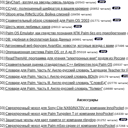
03]
SkyChart - взгляд на звезды сквозь ладонь
(20543 читали)
03]
CCrypt - полноценный шифратор в вашем кармане
(20852 читали)
03]
Обзор игры RifleSLUGs: Война слизней
(18456 читали)
03]
Сравнительный обзор словарей для Palm OS '2003
(31771 читали)
02]
Шесть моих любимых хаков
(26013 читали)
02]
Palm OS Emulator, как средство познания КПК Palm без его приобретения
01]
DB: удобная и бесплатная База Данных
(40891 читали)
01]
Автономный веб-броузер AvantGo: новости, которые всегда с вами
(27496 ч
01]
Операционная система Palm OS: от А до Я
(55318 читали)
01]
ReadThemAll: программа для чтения "электронных книг" родом из России
(
01]
Сравнительная оценка стандартных С++ библиотек под Palm OS
(35537 чит
00]
Cловари для Palm. Часть IV. Англо-русский словарь "Language Teacher for 
00]
Словари для Palm. Часть I. Англо-русский словарь BDicty
(20179 читали)
00]
Cловари для Palm. Часть III. Англо-русский словарь "СловоЕд"
(22776 читали
00]
Словари для Palm. Часть II. Англо-русский словарь "Толмач"
(18688 читали)
Аксессуары
03]
Сверхпрочный чехол для Sony Clie NX60/NX70V от компании InnoPocket
(1
03]
Сверхпрочный чехол для Palm Tungsten T от компании InnoPocket
(16339 чи
02]
Защитные чехлы для карт памяти от компании rileydog
(31252 читали)
02]
Сверхпрочный чехол для Palm m5xx-серии от компании InnoPocket
(17268 ч