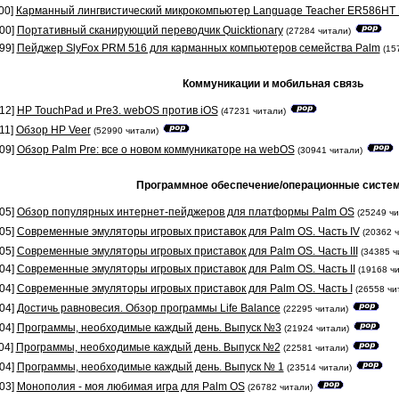
00]
Карманный лингвистический микрокомпьютер Language Teacher ER586HT P
00]
Портативный сканирующий переводчик Quicktionary
(27284 читали)
99]
Пейджер SlyFox PRM 516 для карманных компьютеров семейства Palm
(15
Коммуникации и мобильная связь
12]
HP TouchPad и Pre3. webOS против iOS
(47231 читали)
11]
Обзор HP Veer
(52990 читали)
09]
Обзор Palm Pre: все о новом коммуникаторе на webOS
(30941 читали)
Программное обеспечение/операционные систе
05]
Обзор популярных интернет-пейджеров для платформы Palm OS
(25249 чи
05]
Современные эмуляторы игровых приставок для Palm OS. Часть IV
(20362 
05]
Современные эмуляторы игровых приставок для Palm OS. Часть III
(34385 ч
04]
Современные эмуляторы игровых приставок для Palm OS. Часть II
(19168 ч
04]
Современные эмуляторы игровых приставок для Palm OS. Часть I
(26558 чи
04]
Достичь равновесия. Обзор программы Life Balance
(22295 читали)
04]
Программы, необходимые каждый день. Выпуск №3
(21924 читали)
04]
Программы, необходимые каждый день. Выпуск №2
(22581 читали)
04]
Программы, необходимые каждый день. Выпуск № 1
(23514 читали)
03]
Монополия - моя любимая игра для Palm OS
(26782 читали)