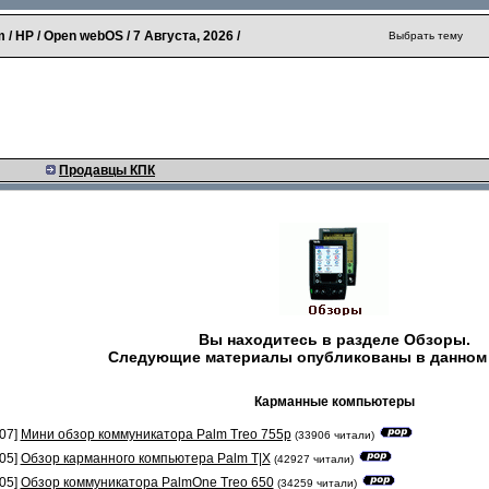
 / HP / Open webOS /
7 Августа, 2026
/
Выбрать тему
Продавцы КПК
Вы находитесь в разделе
Обзоры
.
Следующие материалы опубликованы в данном 
Карманные компьютеры
07]
Мини обзор коммуникатора Palm Treo 755p
(33906 читали)
05]
Обзор карманного компьютера Palm T|X
(42927 читали)
05]
Обзор коммуникатора PalmOne Treo 650
(34259 читали)