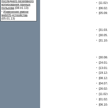
последнего резервного
·
[11.02.
копирования данных
·
пользова
(08.01.13)
[06.02.
·
Изменение имени
·
[05.09.
webOS-устройства
(05.01.13)
·
[31.03.
·
[30.05.
·
[31.10.
·
[30.08.
·
[24.01.
·
[13.01.
·
[19.12.
·
[08.12.
·
[04.07.
·
[26.02.
·
[11.02.
·
[01.02.
·
[06.10.