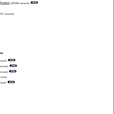
artner
(30086 читали)
787 читали)
мы
тали)
читали)
итали)
итали)
тали)